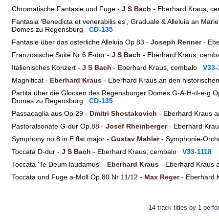
Chromatische Fantasie und Fuge -
J S Bach
- Eberhard Kraus, 
Fantasia 'Benedicta et venerabilis es', Graduale & Alleluia an Mari
Domes zu Regensburg
CD-135
Fantasie über das osterliche Alleluia Op 83 -
Joseph Renner
- Ebe
Französische Suite Nr 6 E-dur -
J S Bach
- Eberhard Kraus, cem
Italienisches Konzert -
J S Bach
- Eberhard Kraus, cembalo
V33-
Magnificat -
Eberhard Kraus
- Eberhard Kraus an den historisc
Partita über die Glocken des Regensburger Domes G-A-H-d-e-g O
Domes zu Regensburg
CD-135
Passacaglia aus Op 29 -
Dmitri Shostakovich
- Eberhard Kraus 
Pastoralsonate G-dur Op.88 -
Josef Rheinberger
- Eberhard Kra
Symphony no.8 in E flat major -
Gustav Mahler
- Symphonie-Orche
Toccata D-dur -
J S Bach
- Eberhard Kraus, cembalo
V33-1118
Toccata 'Te Deum laudamus' -
Eberhard Kraus
- Eberhard Kraus 
Toccata und Fuge a-Moll Op 80 Nr 11/12 -
Max Reger
- Eberhard 
14 track titles by 1 per