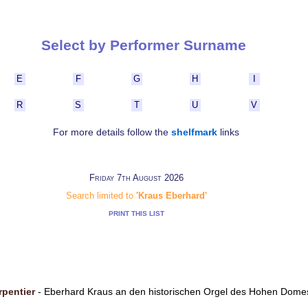
Select by Performer Surname
E
F
G
H
I
R
S
T
U
V
For more details follow the
shelfmark
links
Friday 7th August 2026
Search limited to
'Kraus Eberhard'
PRINT THIS LIST
pentier
- Eberhard Kraus an den historischen Orgel des Hohen Dom