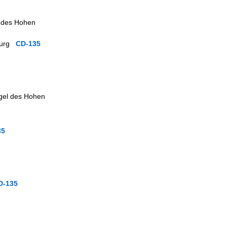
l des Hohen
sburg
CD-135
rgel des Hohen
35
D-135