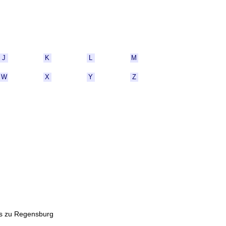
J
K
L
M
W
X
Y
Z
es zu Regensburg