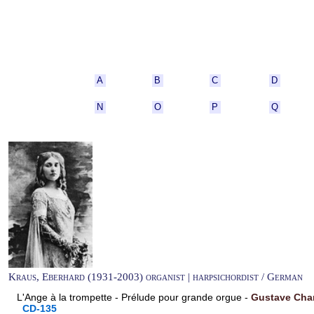
A
B
C
D
N
O
P
Q
Kraus, Eberhard (1931-2003) organist | harpsichordist / German
L'Ange à la trompette - Prélude pour grande orgue -
Gustave Char
CD-135