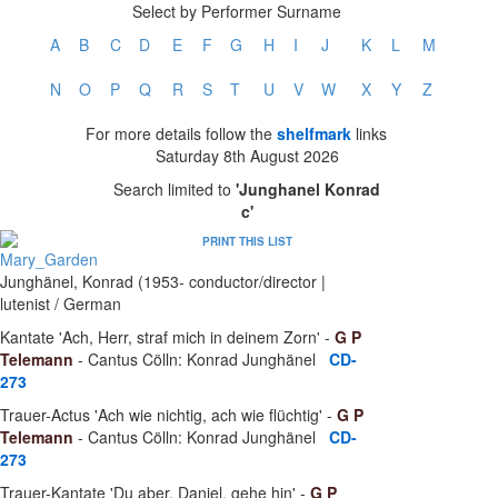
Select by Performer Surname
A
B
C
D
E
F
G
H
I
J
K
L
M
N
O
P
Q
R
S
T
U
V
W
X
Y
Z
For more details follow the
shelfmark
links
Saturday 8th August 2026
Search limited to
'Junghanel Konrad
c'
PRINT THIS LIST
Junghänel, Konrad (1953- conductor/director |
lutenist / German
Kantate 'Ach, Herr, straf mich in deinem Zorn' -
G P
Telemann
- Cantus Cölln: Konrad Junghänel
CD-
273
Trauer-Actus 'Ach wie nichtig, ach wie flüchtig' -
G P
Telemann
- Cantus Cölln: Konrad Junghänel
CD-
273
Trauer-Kantate 'Du aber, Daniel, gehe hin' -
G P