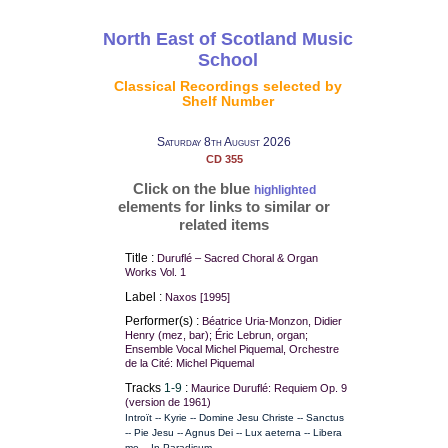
North East of Scotland Music
School
Classical Recordings selected by
Shelf Number
Saturday 8th August 2026
CD 355
Click on the blue
highlighted
elements for links to similar or
related items
Title :
Duruflé – Sacred Choral & Organ
Works Vol. 1
Label :
Naxos [1995]
Performer(s) :
Béatrice Uria-Monzon, Didier
Henry (mez, bar); Éric Lebrun, organ;
Ensemble Vocal Michel Piquemal, Orchestre
de la Cité: Michel Piquemal
Tracks
1-9
:
Maurice Duruflé: Requiem Op. 9
(version de 1961)
Introït -- Kyrie -- Domine Jesu Christe -- Sanctus
-- Pie Jesu -- Agnus Dei -- Lux aeterna -- Libera
me -- In Paradisum