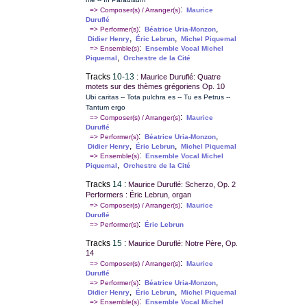
:
=> Composer(s) / Arranger(s)
Maurice
Duruflé
:
,
=> Performer(s)
Béatrice Uria-Monzon
,
,
Didier Henry
Éric Lebrun
Michel Piquemal
:
=> Ensemble(s)
Ensemble Vocal Michel
,
Piquemal
Orchestre de la Cité
Tracks
10-13
:
Maurice Duruflé: Quatre
motets sur des thèmes grégoriens Op. 10
Ubi caritas -- Tota pulchra es -- Tu es Petrus --
Tantum ergo
:
=> Composer(s) / Arranger(s)
Maurice
Duruflé
:
,
=> Performer(s)
Béatrice Uria-Monzon
,
,
Didier Henry
Éric Lebrun
Michel Piquemal
:
=> Ensemble(s)
Ensemble Vocal Michel
,
Piquemal
Orchestre de la Cité
Tracks
14
:
Maurice Duruflé: Scherzo, Op. 2
Performers : Éric Lebrun, organ
:
=> Composer(s) / Arranger(s)
Maurice
Duruflé
:
=> Performer(s)
Éric Lebrun
Tracks
15
:
Maurice Duruflé: Notre Père, Op.
14
:
=> Composer(s) / Arranger(s)
Maurice
Duruflé
:
,
=> Performer(s)
Béatrice Uria-Monzon
,
,
Didier Henry
Éric Lebrun
Michel Piquemal
:
=> Ensemble(s)
Ensemble Vocal Michel