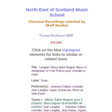
North East of Scotland Music
School
Classical Recordings selected by
Shelf Number
Thursday 6th August 2026
V33-1155
Click on the blue
highlighted
elements for links to similar or
related items
Title :
Langlais: Missa Salve Regina; Missa 'In
Simplicitate' et Trois Prières pour contralto et
orgue
Label :
Erato
Performer(s) :
Jeannine Collard, contralto;
Jean Langlais, orgue; Schola des Pères du
Saint Esprit
Tracks
1 : Missa 'Salve Regina' pour 2
choeurs, deux orgues et ensemble de
cuivres
/
Jean Langlais : : : Jeannine Collard,
contralto; Jean Langlais, Jean Dattas, orgues;