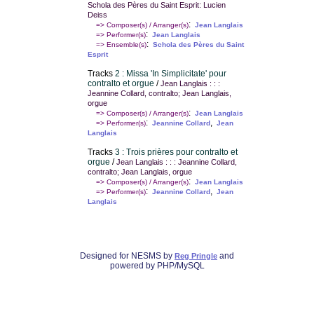
Schola des Pères du Saint Esprit: Lucien
Deiss
:
=> Composer(s) / Arranger(s)
Jean Langlais
:
=> Performer(s)
Jean Langlais
:
=> Ensemble(s)
Schola des Pères du Saint
Esprit
Tracks
2 : Missa 'In Simplicitate' pour
contralto et orgue
/
Jean Langlais : : :
Jeannine Collard, contralto; Jean Langlais,
orgue
:
=> Composer(s) / Arranger(s)
Jean Langlais
:
,
=> Performer(s)
Jeannine Collard
Jean
Langlais
Tracks
3 : Trois prières pour contralto et
orgue
/
Jean Langlais : : : Jeannine Collard,
contralto; Jean Langlais, orgue
:
=> Composer(s) / Arranger(s)
Jean Langlais
:
,
=> Performer(s)
Jeannine Collard
Jean
Langlais
Designed for NESMS by
and
Reg Pringle
powered by PHP/MySQL